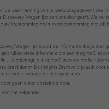
men de bescherming van je persoonsgegevens zeer se
ts Discovery Vragenlijst aan ons doorgeeft. We verz
t jouw toestemming en in overeenstemming met dit b
scovery Vragenlijst wordt de informatie die je doorge
 gebruiken deze informatie om een Insights Discover
fiel
. Je ontvangt je Insights Discovery profiel tijd
y practitioner. De Insights Discovery practitioner 
iet met je werkgever of organisatie).
voor geen enkel doeleinde door.
g van het volgende: