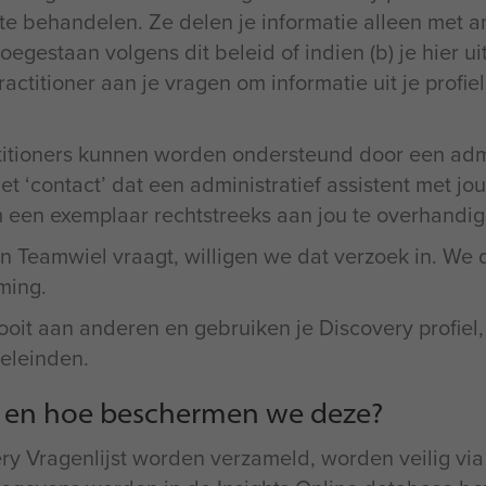
 te behandelen. Ze delen je informatie alleen met an
toegestaan volgens dit beleid of indien (b) je hier 
titioner aan je vragen om informatie uit je profiel
titioners kunnen worden ondersteund door een admin
t ‘contact’ dat een administratief assistent met jouw
m een exemplaar rechtstreeks aan jou te overhandig
 Teamwiel vraagt, willigen we dat verzoek in. We de
ming.
ooit aan anderen en gebruiken je Discovery profiel,
eleinden.
 en hoe beschermen we deze?
ery Vragenlijst worden verzameld, worden veilig via