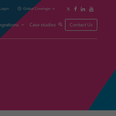
Login
Global Coverage
egrations
Case studies
Contact Us