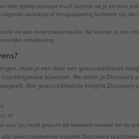
een later tijdstip opnieuw invult, kunnen wij je eerdere pr
 volgende workshop of terugkoppeling faciliteert. Op die
eeld via een onderzoeksenquête. We kunnen je ook inform
soonlijke ontwikkeling.
vens?
vangen, moet je een door een geaccrediteerde Insigh
f coachingsessie bijwonen. We delen je Discovery 
 doorgeeft. Alle geaccrediteerde Insights Discovery 
s;
ur; of
fiel voor jou heeft gekocht (dit betekent meestal dat de pra
alle geaccrediteerde Insights Discovery practition