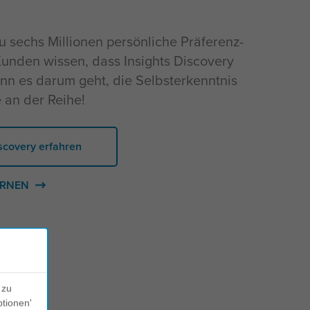
 sechs Millionen persönliche Präferenz-
 Kunden wissen, dass Insights Discovery
wenn es darum geht, die Selbsterkenntnis
e an der Reihe!
scovery erfahren
ERNEN
 zu
ptionen'