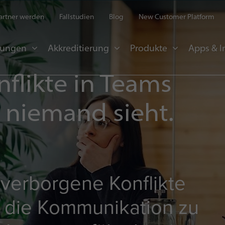
artner werden
Fallstudien
Blog
New Customer Platform
sungen
Akkreditierung
Produkte
Apps & I
flikte in Teams
e niemand sieht.
, verborgene Konflikte
, die Kommunikation zu