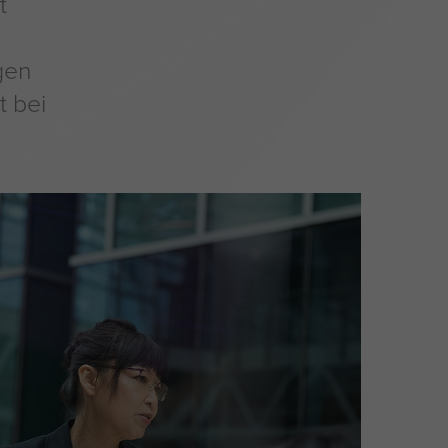
t
gen
t bei