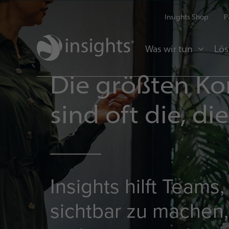
Insights Shop
P
Was wir tun
Lö
Die größten Kon
sind oft die, di
Insights hilft Teams
sichtbar zu machen