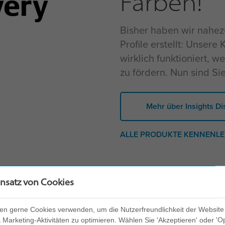
Farben!
Bisher haben wir nahezu
Profile erstellt: Unsere
wirklich funktioniert, 
zu fördern. Nun sind Si
Mehr über Insights Di
ALLE PRODUKTE KENNENL
insatz von Cookies
en gerne Cookies verwenden, um die Nutzerfreundlichkeit der Website
Kunden zu sagen haben!
Marketing-Aktivitäten zu optimieren. Wählen Sie 'Akzeptieren' oder 'O