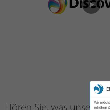
E
Wir möcht
Hören Sie, was unsere 
erhöhen & 