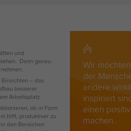
äften und
rstehen. Denn genau
Wir möchten 
ernehmen.
der Mensche
 Einsichten – das
andere wirkl
Aufbau besserer
inspiriert si
 am Arbeitsplatz.
einen positi
tionieren, ob in Form
 hilft, produktiver zu
machen.
 in den Bereichen