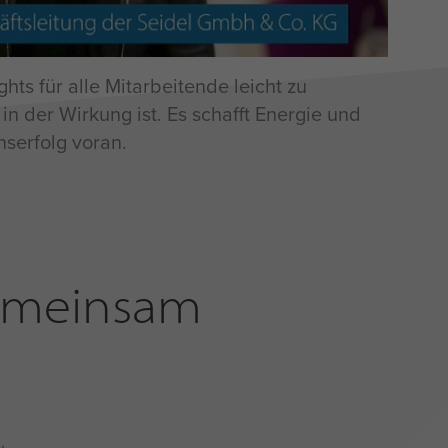
Me
ghts für alle Mitarbeitende leicht zu
es
 in der Wirkung ist. Es schafft Energie und
Re
serfolg voran.
gemeinsam