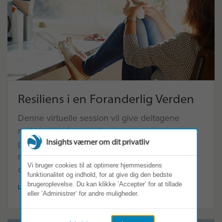
Resiliens i en Foranderlig Verden
Denne virtuelle session vil give deltagene
muligheden for at udforske og styrke deres
Insights værner om dit privatliv
personlige robusthed, hvilket vil give dem
ressourcer til at styrke teamets og
Vi bruger cookies til at optimere hjemmesidens
organisationens samlede robusthed.
funktionalitet og indhold, for at give dig den bedste
brugeroplevelse. Du kan klikke ’Accepter’ for at tillade
LÆS MERE
eller ’Administrer’ for andre muligheder.