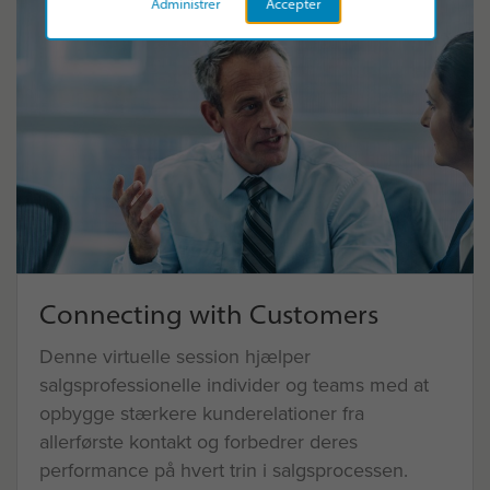
Administrer
Accepter
Connecting with Customers
Denne virtuelle session hjælper
salgsprofessionelle individer og teams med at
opbygge stærkere kunderelationer fra
allerførste kontakt og forbedrer deres
performance på hvert trin i salgsprocessen.