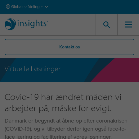
Globale afdelinger
Kontakt os
Virtuelle Løsninger
Covid-19 har ændret måden vi
arbejder på, måske for evigt.
Danmark er begyndt at åbne op efter coronakrisen
(COVID-19), og vi tilbyder derfor igen også face-to-
face læring og facilitering af vores løsninger.