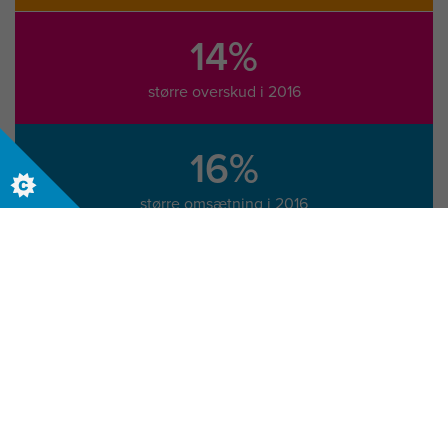
14%
større overskud i 2016
16%
større omsætning i 2016
Lad os hjælpe din virksomhed. Kontakt os nu
for at starte din rejse.