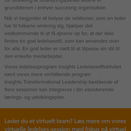
for udvikling af forandringsparate ledere er
grundstenen i enhver succesrig organisation.
Når vi begynder at belyse de relationer, som en leder
har til folkene omkring sig, hjælper det
vedkommende til at få øjnene op for, at der ikke
findes én god ledelsesstil, som kan anvendes over
for alle. En god leder er nødt til at tilpasse sin stil til
den enkelte medarbejder.
Vores ledelsesprogram Insights Ledelseseffektivitet
samt vores mere omfattende program
Insights Transformational Leadership bestående af
flere sessioner kan integreres i din eksisterende
lærings- og udviklingsplan.
Leder du et virtuelt team? Læs mere om vores
virtuelle ledelses-session med fokus på virtuel