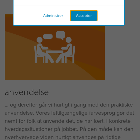
Administrer
Accepter
anvendelse
... og derefter går vi hurtigt i gang med den praktiske
anvendelse. Vores lettilgængelige farvesprog gør det
nemt for folk at anvende det, de har lært, i konkrete
hverdagssituationer på jobbet. På den måde kan den
nyerhvervede viden hurtigt anvendes på rigtige