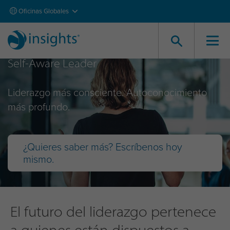
Oficinas Globales
Self-Aware Leader
Liderazgo más consciente. Autoconocimiento
más profundo.
¿Quieres saber más? Escríbenos hoy
mismo.
El futuro del liderazgo pertenece
a quienes están dispuestos a