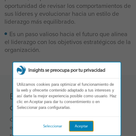
oportunidad de revisar los comportamientos de
sus líderes y evolucionar hacia un estilo de
liderazgo más equilibrado.
Es un paso valioso hacia el futuro que alinea
el liderazgo con los objetivos estratégicos de la
organización.
Insights se preocupa por tu privacidad
Utilizamos cookies para optimizar el funcionamiento de
la web y ofrecerte contenido adaptado a tus intereses y
El impacto en toda tu
así darte la mejor experiencia posible como usuario. Haz
clic en Aceptar para dar tu consentimiento o en
organización
Seleccionar para configurarlas.
Cuando los líderes comprenden quiénes son y
el efecto que tienen en los demás, ese cambio
Seleccionar
Aceptar
se extiende por toda la organización.