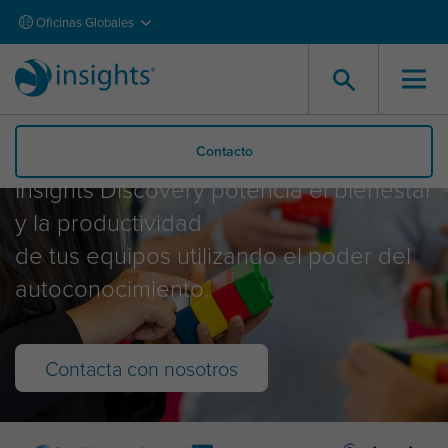
Oficinas Globales
Insights Discovery
Contacto
Insights Discovery potencia el bienestar
y la productividad
de tus equipos utilizando el poder del
autoconocimiento.
Contacta con nosotros