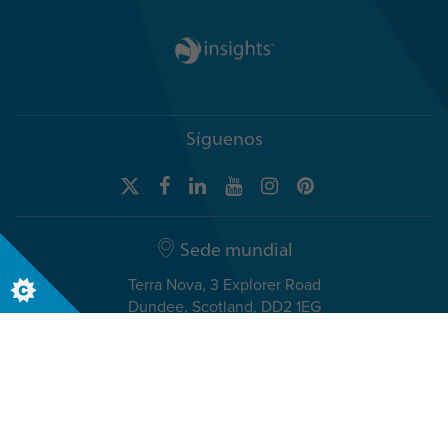
Síguenos
Sede mundial
Terra Nova, 3 Explorer Road
Dundee, Scotland, DD2 1EG
Telephone +44 (0)1382 908050
Oficina internacional
Calle de la Basílica, 19 2º B