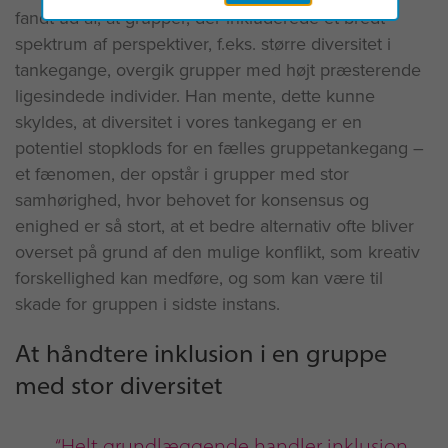
fandt ud af, at grupper, der inkluderede et bredt
spektrum af perspektiver, f.eks. større diversitet i
tankegange, overgik grupper med højt præsterende
ligesindede individer. Han mente, dette kunne
skyldes, at diversitet i vores tankegang er en
potentiel stopklods for en fælles gruppetankegang –
et fænomen, der opstår i grupper med stor
samhørighed, hvor behovet for konsensus og
enighed er så stort, at et bedre alternativ ofte bliver
overset på grund af den mulige konflikt, som kreativ
forskellighed kan medføre, og som kan være til
skade for gruppen i sidste instans.
At håndtere inklusion i en gruppe
med stor diversitet
“Helt grundlæggende handler inklusion