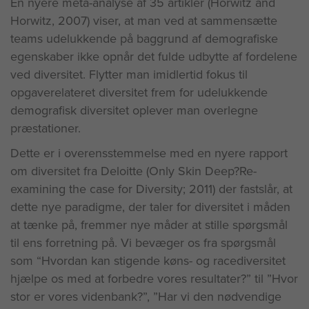
En nyere meta-analyse af 35 artikler (Horwitz and
Horwitz, 2007) viser, at man ved at sammensætte
teams udelukkende på baggrund af demografiske
egenskaber ikke opnår det fulde udbytte af fordelene
ved diversitet. Flytter man imidlertid fokus til
opgaverelateret diversitet frem for udelukkende
demografisk diversitet oplever man overlegne
præstationer.
Dette er i overensstemmelse med en nyere rapport
om diversitet fra Deloitte (Only Skin Deep?Re-
examining the case for Diversity; 2011) der fastslår, at
dette nye paradigme, der taler for diversitet i måden
at tænke på, fremmer nye måder at stille spørgsmål
til ens forretning på. Vi bevæger os fra spørgsmål
som “Hvordan kan stigende køns- og racediversitet
hjælpe os med at forbedre vores resultater?” til ”Hvor
stor er vores videnbank?”, ”Har vi den nødvendige