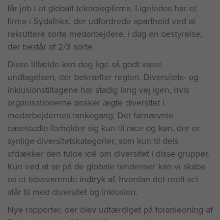
får job i et globalt teknologifirma. Ligeledes har et
firma i Sydafrika, der udfordrede apartheid ved at
rekruttere sorte medarbejdere, i dag en bestyrelse,
der består af 2/3 sorte.
Disse tilfælde kan dog lige så godt være
undtagelsen, der bekræfter reglen. Diversitets- og
inklusionstiltagene har stadig lang vej igen, hvis
organisationerne ønsker ægte diversitet i
medarbejdernes tankegang. Det førnævnte
casestudie forholder sig kun til race og køn, der er
synlige diversitetskategorier, som kun til dels
afdækker den fulde idé om diversitet i disse grupper.
Kun ved at se på de globale tendenser kan vi skabe
os et tidssvarende indtryk af, hvordan det reelt set
står til med diversitet og inklusion.
Nye rapporter, der blev udfærdiget på foranledning af