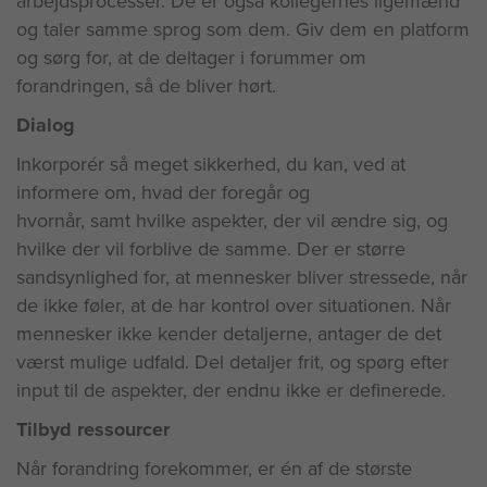
arbejdsprocesser. De er også kollegernes ligemænd
og taler samme sprog som dem. Giv dem en platform
og sørg for, at de deltager i forummer om
forandringen, så de bliver hørt.
Dialog
Inkorporér så meget sikkerhed, du kan, ved at
informere om, hvad der foregår og
hvornår, samt hvilke aspekter, der vil ændre sig, og
hvilke der vil forblive de samme. Der er større
sandsynlighed for, at mennesker bliver stressede, når
de ikke føler, at de har kontrol over situationen. Når
mennesker ikke kender detaljerne, antager de det
værst mulige udfald. Del detaljer frit, og spørg efter
input til de aspekter, der endnu ikke er definerede.
Tilbyd ressourcer
Når forandring forekommer, er én af de største