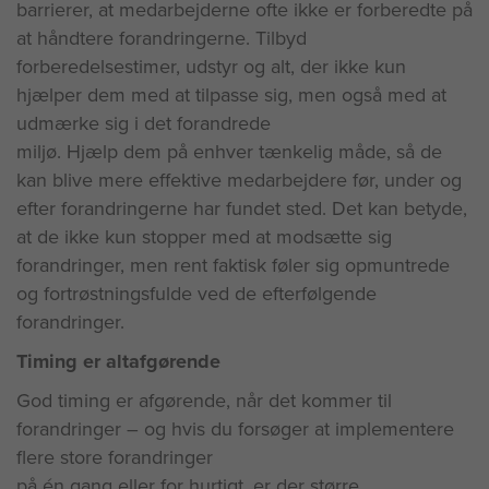
barrierer, at medarbejderne ofte ikke er forberedte på
at håndtere forandringerne. Tilbyd
forberedelsestimer, udstyr og alt, der ikke kun
hjælper dem med at tilpasse sig, men også med at
udmærke sig i det forandrede
miljø. Hjælp dem på enhver tænkelig måde, så de
kan blive mere effektive medarbejdere før, under og
efter forandringerne har fundet sted. Det kan betyde,
at de ikke kun stopper med at modsætte sig
forandringer, men rent faktisk føler sig opmuntrede
og fortrøstningsfulde ved de efterfølgende
forandringer.
Timing er altafgørende
God timing er afgørende, når det kommer til
forandringer – og hvis du forsøger at implementere
flere store forandringer
på én gang eller for hurtigt, er der større