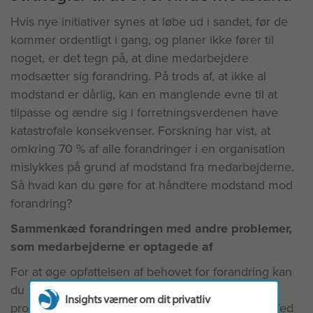
Hvis nye initiativer synes at løbe ud i sandet, før de
kommer ordentligt i gang, og planer ikke fører til
noget, er det tegn på, at dine medarbejdere
modsætter sig forandring. På trods af, at ikke al
modstand er dårlig, kan en manglende evne til at
tilpasse og ændre sig i forretningsverdenen have
katastrofale konsekvenser. Forskning har vist, at
omkring 70 % af alle forandringer i en organisation
mislykkes på grund af modstand fra medarbejderne.
Så hvad kan du gøre for at håndtere modstand mod
forandring?
Sammenkæd forandringen med andre problemer,
som medarbejderne er optagede af
For at øge opfattelsen af behovet for forandring kan
du sammenkæde forandringen med andre
Insights værner om dit privatliv
problemer, som medarbejderne er optagede af. Ved