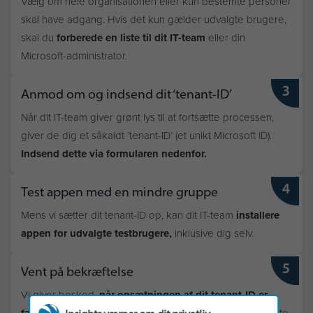
Vælg om hele organisationen eller kun bestemte personer
skal have adgang. Hvis det kun gælder udvalgte brugere,
skal du
forberede en liste til dit IT-team
eller din
Microsoft-administrator.
Anmod om og indsend dit ‘tenant-ID’
Når dit IT-team giver grønt lys til at fortsætte processen,
giver de dig et såkaldt ‘tenant-ID’ (et unikt Microsoft ID).
Indsend dette via formularen nedenfor.
Test appen med en mindre gruppe
Mens vi sætter dit tenant-ID op, kan dit IT-team
installere
appen for udvalgte testbrugere,
inklusive dig selv.
Vent på bekræftelse
Vi giver besked,
når opsætningen af dit tenant-ID er