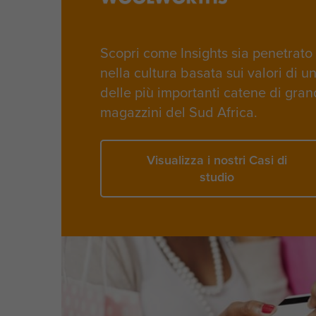
Scopri come Insights sia penetrato
nella cultura basata sui valori di u
delle più importanti catene di gran
magazzini del Sud Africa.
Visualizza i nostri Casi di
studio