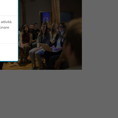
attività
ionare