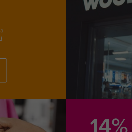
na
di
14%