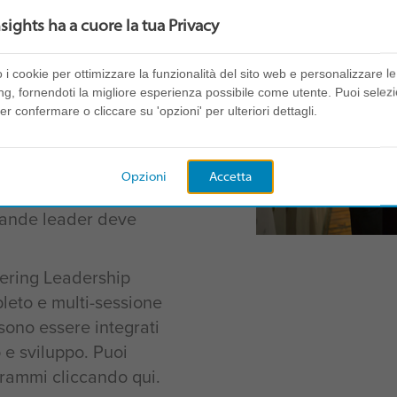
mmediatamente
nsights ha a cuore la tua Privacy
o è rendere reale
 Lo sviluppo della
o i cookie per ottimizzare la funzionalità del sito web e personalizzare le 
al caso o considerato
ng, fornendoti la migliore esperienza possibile come utente. Puoi selez
appresentano le
er confermare o cliccare su 'opzioni' per ulteriori dettagli.
ccesso.
n leader crea con i suoi
Opzioni
Accetta
are che un buon leader
grande leader deve
vering Leadership
leto e multi-sessione
sono essere integrati
 e sviluppo. Puoi
grammi cliccando qui.