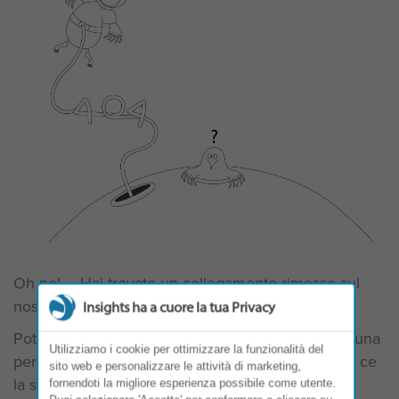
Oh no! ... Hai trovato un collegamento rimosso sul
nostro sito. Siamo davvero spiacenti.
Insights ha a cuore la tua Privacy
Potremmo essere occupati a cambiare il mondo: una
Utilizziamo i cookie per ottimizzare la funzionalità del
persona, un team o un'organizzazione alla volta... ce
sito web e personalizzare le attività di marketing,
la stiamo mettendo tutta!
fornendoti la migliore esperienza possibile come utente.