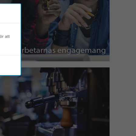
ör att
Medarbetarnas engagemang