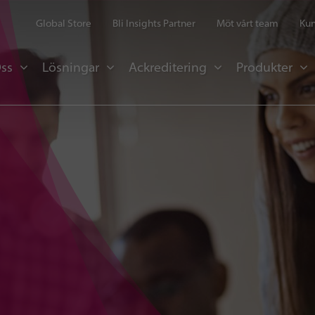
Global Store
Bli Insights Partner
Möt vårt team
Kun
ss
Lösningar
Ackreditering
Produkter