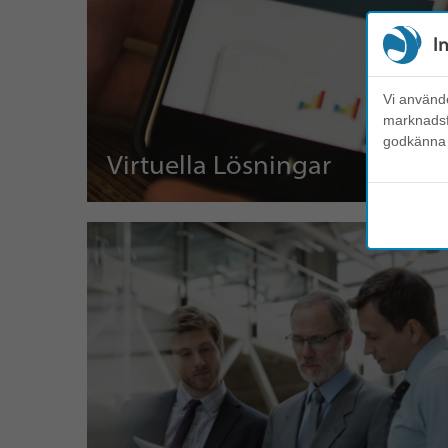
I
Vi använde
marknadsfö
godkänna e
Virtuella Lösningar