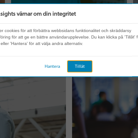
nsights värnar om din integritet
r cookies för att förbättra webbsidans funktionalitet och skräddarsy
ring för att ge en bättre användarupplevelse. Du kan klicka på 'Tillåt' f
ller 'Hantera' för att välja andra alternativ.
Teamwork
Hantera
Tillåt