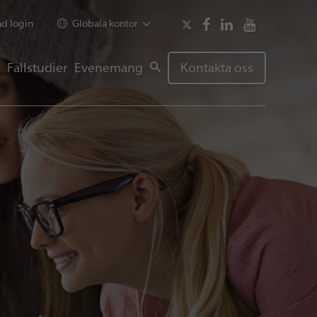
d login
Globala kontor
Fallstudier
Evenemang
Kontakta oss