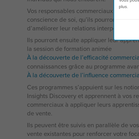
Vous pouve
plus.
Vos responsables commerciaux acquerront
conscience de soi, qu’ils pourront utilis
d’améliorer leur relations interpersonnell
Ils pourront ensuite appliquer leur appre
la session de formation animée
À la découverte de l’efficacité commerci
connaissances grâce au programme ava
À la découverte de l’influence commerci
Ces programmes s’appuient sur les notio
Insights Discovery et apprennent à vos r
commerciaux à appliquer leurs apprentis
de vente.
Ils peuvent être suivis en parallèle de v
vente existantes pour renforcer votre foca