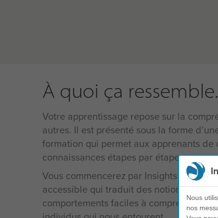
À quoi ça ressemble..
Votre apprentissage repose sur la compr
autres. Il est présenté sous la forme d’
formation qui permet aux apprenants de 
connaissances étapes par étapes.
I
Vous commencerez par Insights Discovery
accessible qui traduit des notions psych
Nous utili
comportements faciles à comprendre et 
nos messag
individus qui nous entourent.