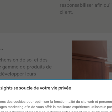
responsabiliser afin qu’
client.
.
éhension de soi et des
une gamme de produits de
développer leurs
nsights se soucie de votre vie privée
, un modèle simple et
ologiques en
sons des cookies pour optimiser la fonctionnalité du site web et personn
observables chez les
es marketing afin de vous offrir la meilleure expérience utilisateur pos