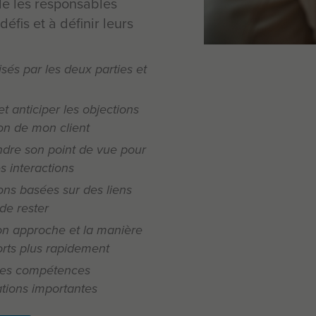
de les responsables
fis et à définir leurs
 visés par les deux parties et
et anticiper les objections
ion de mon client
ndre son point de vue pour
s interactions
ions basées sur des liens
de rester
n approche et la manière
forts plus rapidement
 mes compétences
ations importantes