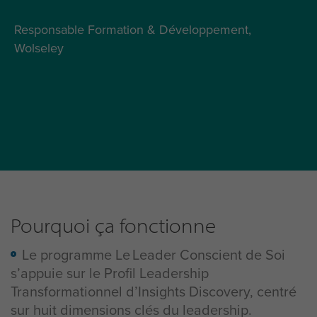
Responsable Formation & Développement,
Wolseley
Pourquoi ça fonctionne
Le programme
L
e
Leader
C
onscient
de
S
oi
s’appuie sur le
P
rofil
L
eadership
T
ransformationnel d’Insights Discovery, centré
sur huit dimensions clés du leadership.