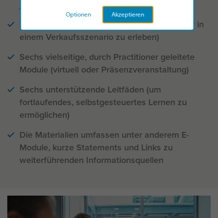
jeweiligen Verkaufskraft darzustellen)
Optionen
Akzeptieren
Einführungsworkshop (um Insights Discovery in
einem Verkaufsszenario zu erleben)
Sechs vielseitige, durch Practitioner geleitete
Module (virtuell oder Präsenzveranstaltung)
Sechs unterstützende Leitfäden (um
fortlaufendes, selbstgesteuertes Lernen zu
ermöglichen)
Die Materialien umfassen unter anderem E-
Module, kurze Statements und Links zu
weiterführenden Informationsquellen