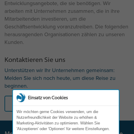
Entwicklungsangebote, die sie benötigen. Wir
arbeiten mit Unternehmen zusammen, die in ihre
Mitarbeitenden investieren, um die
Geschäftsentwicklung voranzutreiben. Die folgenden
herausragenden Organisationen zählen zu unseren
Kunden.
Kontaktieren Sie uns
Unterstützen wir Ihr Unternehmen gemeinsam:
Melden Sie sich noch heute, um diese Reise zu
beginnen.
Einsatz von Cookies
Kontakt
Wir möchten gerne Cookies verwenden, um die
Nutzerfreundlichkeit der Website zu erhöhen &
Marketing-Aktivitäten zu optimieren. Wählen Sie
'Akzeptieren' oder 'Optionen' für weitere Einstellungen.
Melden Sie sich noch heute, um diese Reise