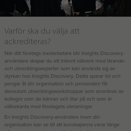
Varför ska du välja att
ackrediteras?
När ditt företags medarbetare blir Insights Discovery-
användare skapar du ett internt nätverk med lärande-
och utvecklingsexperter som kan använda sig av
styrkan hos Insights Discovery. Detta sparar tid och
pengar åt din organisation och personalen får
dessutom utvecklingsworkshoppar som anordnas av
kollegor som de känner och litar på och som är
välbekanta med företagets utmaningar.
En Insights Discovery-användare inom din
organisation kan se till att kunskaperna varar länge