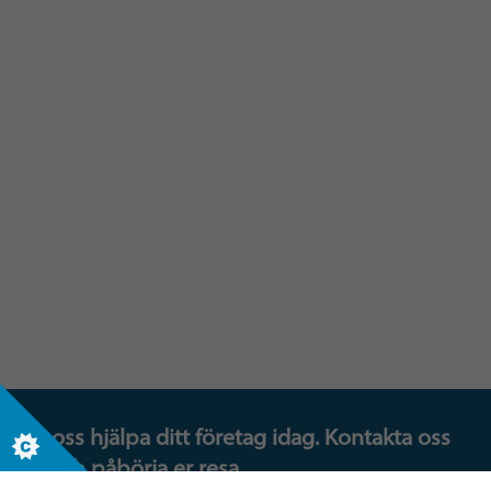
Evenemang
Se kommande Insights-evenemang nära dig,
som konferenser, workshoppar och webbaserat
lärande.
FÅ REDA PÅ MER
Låt oss hjälpa ditt företag idag. Kontakta oss
nu och påbörja er resa.