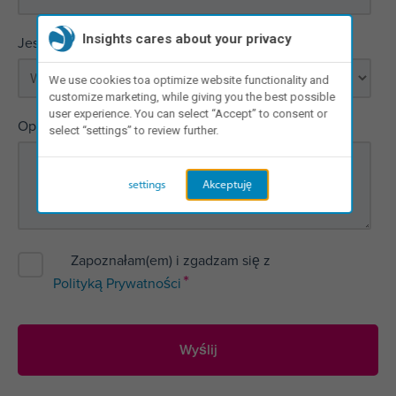
*
Insights cares about your privacy
Jestem zainteresowana(y)
We use cookies toa optimize website functionality and
customize marketing, while giving you the best possible
user experience. You can select “Accept” to consent or
*
Opisz szerzej, jakiego wsparcia potrzebujesz
select “settings” to review further.
settings
Akceptuję
Zapoznałam(em) i zgadzam się z
*
Polityką Prywatności