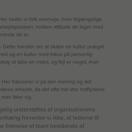
Her beder vi folk overveje, hvor tilgængelige
arbejdspladsen, hvilken attitude de tager med
rende de er.
– Dette handler om at skabe en kultur præget
ghed og en kultur med fokus på personlig
okay at løbe en risiko, og fejl er noget, man
– Her fokuserer vi på den mening og det
i deres arbejde, da det ofte har stor indflydelse
man føler sig.
lgelig understøttes af organisationens
nhæng forventer vi ikke, at lederne til
ne fremvise et team bestående af