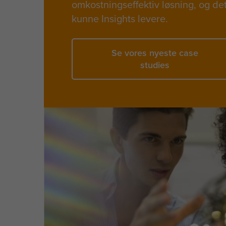
omkostningseffektiv løsning, og de
kunne Insights levere.
Se vores nyeste case
studies