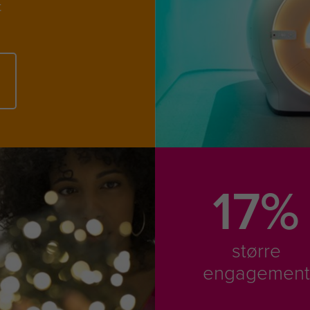
t
17%
større
engagement