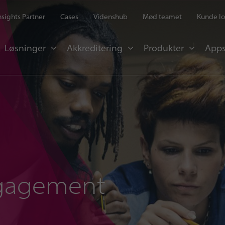
Insights Partner
Cases
Videnshub
Mød teamet
Kunde lo
Løsninger
Akkreditering
Produkter
Apps
gagement