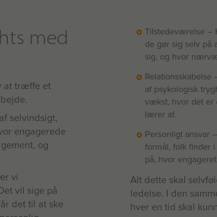
ghts med
Tilstedeværelse – 
de gør sig selv på 
sig, og hvor nærvæ
Relationsskabelse 
 at træffe et
af psykologisk try
rbejde.
vækst, hvor det er 
lærer af.
af selvindsigt,
hvor engagerede
Personligt ansvar 
gagement, og
formål, folk finder 
på, hvor engageret 
er vi
Alt dette skal selvfø
et vil sige på
ledelse. I den samme
 det til at ske
hver en tid skal kun