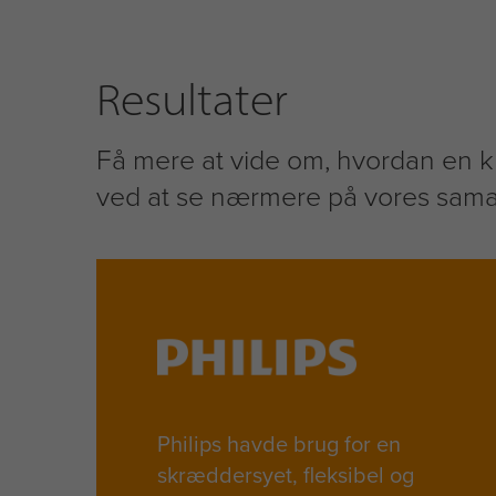
Resultater
Få mere at vide om, hvordan en k
ved at se nærmere på vores samar
Philips havde brug for en
skræddersyet, fleksibel og