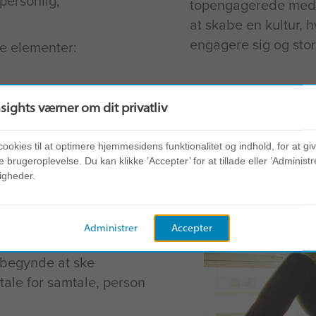
personlig,
topengagerede meda
at skabe en kultur,
engagere sig og stor
re elementer:
nsights værner om dit privatliv
cookies til at optimere hjemmesidens funktionalitet og indhold, for at gi
?
 brugeroplevelse. Du kan klikke ’Accepter’ for at tillade eller ’Administre
igheder.
 at have fokus på den
ver italesat og
Administrer
Accepter
om dine medarbejdere kan
s begynde at ske
ale for samtale, person