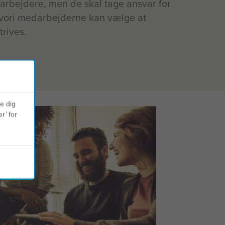
rbejdere, men de skal tage ansvar for
 hvori medarbejderne kan vælge at
trives.
ve dig
r’ for