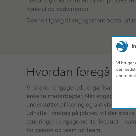
helt af sig selv. Dermed bliver processen 
konkret og vedvarende.
Denne tilgang til engagement består af t
I
Vi bruger 
Hvordan foregår det
den bedste
andre mul
Vi skaber engagerede organisationer ved
enkelte medarbejder. Når engagement bli
understøttet af læring og aktiviteter, s
udnytte i praksis på jobbet, vil der strak
ændringer i engagementsniveauet – samt
for person og team for team.