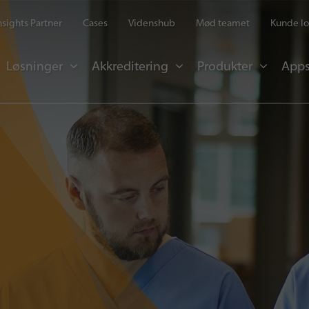
Insights Partner
Cases
Videnshub
Mød teamet
Kunde lo
Løsninger
Akkreditering
Produkter
Apps