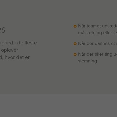
es
Når teamet udsætte
målsætning eller l
hed i de fleste
Når der dannes et 
 oplever
Når der sker ting 
d, hvor det er
stemning