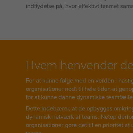
indflydelse på, hvor effektivt teamet sam
Hvem henvender det 
For at kunne følge med en verden i hasti
organisationer nødt til hele tiden at genop
for at kunne danne dynamiske teamfælle
Dette indebærer, at de opbygges omkring 
dynamisk netværk af teams. Netop derfor
organisationer gøre det til en prioritet at 