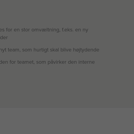
s for en stor omvæltning, f.eks. en ny
eder
nyt team, som hurtigt skal blive højtydende
uden for teamet, som påvirker den interne