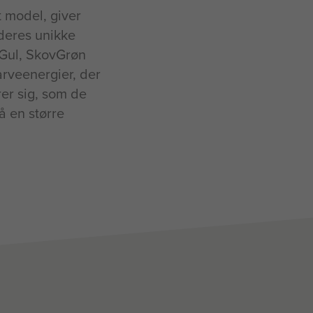
 model, giver
 deres unikke
lGul, SkovGrøn
arveenergier, der
er sig, som de
å en større