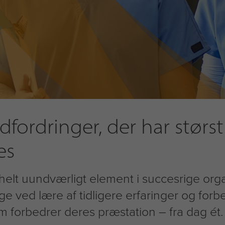
dfordringer, der har størs
es
elt uundværligt element i succesrige organ
ge ved lære af tidligere erfaringer og forb
m forbedrer deres præstation – fra dag ét.