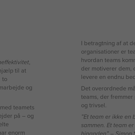
I betragtning af at 
organisationer er te
hvordan teams kommu
ffektivitet
,
der motiverer dem, o
jælp til at
levere en endnu bed
 to
amarbejde og
Det overordnede mål
teams, der fremmer
og trivsel.
g med teamets
jder på – og
”Et team er ikke en
lte
sammen. Et team er 
har enorm
hinanden” – Simon 