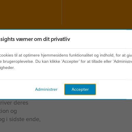
nsights værner om dit privatliv
cookies til at optimere hjemmesidens funktionalitet og indhold, for at gi
 brugeroplevelse. Du kan klikke ’Accepter’ for at tillade eller ’Administre
igheder.
Administrer
Accepter
river deres
tion og
og i sidste ende,