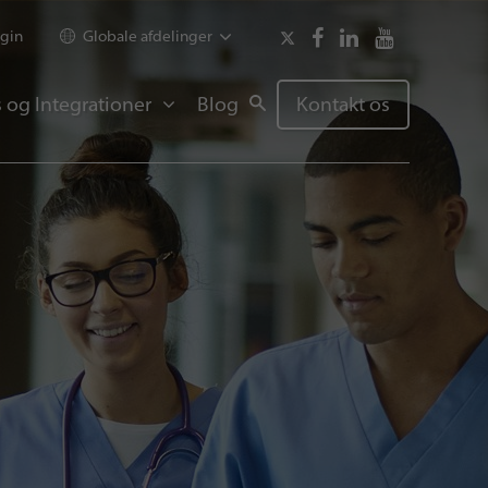
gin
Globale afdelinger
 og Integrationer
Blog
Kontakt os