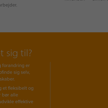
arbejder.
sig til?
g forandring er
finde sig selv,
skaber.
et fleksibelt og
 bør alle
udvikle effektive