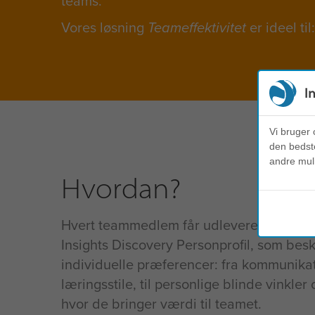
teams.
Vores løsning
Teameffektivitet
er ideel til:
I
Vi bruger 
den bedste
andre mul
Hvordan?
Hvert teammedlem får udleveret en
Insights Discovery Personprofil, som besk
individuelle præferencer: fra kommunika
læringsstile, til personlige blinde vinkler 
hvor de bringer værdi til teamet.