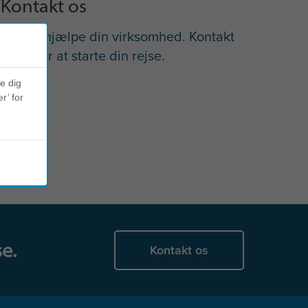
Kontakt os
Lad os hjælpe din virksomhed. Kontakt
os nu for at starte din rejse.
ve dig
r’ for
e.
Kontakt os