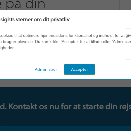
e på din
nsights værner om dit privatliv
cookies til at optimere hjemmesidens funktionalitet og indhold, for at gi
r sig bedst her i verden, får 84 % af
 brugeroplevelse. Du kan klikke ’Accepter’ for at tillade eller ’Administre
r brug for. Vi arbejder med
igheder.
dsstyrke for at få hele organisationen til
ogle af dem.
Administrer
Accepter
 Kontakt os nu for at starte din rejs