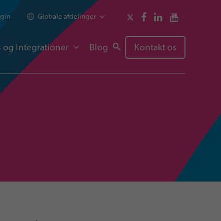
gin
Globale afdelinger
 og Integrationer
Blog
Kontakt os