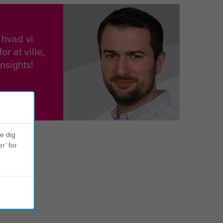
, hvad vi
or at ville,
Insights!
ve dig
r’ for