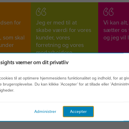
idsen for
Jeg er med til at
Vi kan alt
skabe værdi for vores
sætter os f
, som skal
kunder, vores
og jeg vil 
kunder
forretning og vores
medarbejdere.
re og
nsights værner om dit privatliv
esultater.
cookies til at optimere hjemmesidens funktionalitet og indhold, for at gi
 brugeroplevelse. Du kan klikke ’Accepter’ for at tillade eller ’Administre
igheder.
Administrer
Accepter