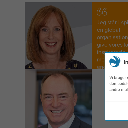
Jeg står i sp
en global
organisation
give vores 
inspirerede
medarbejde
I
enestående r
Vi bruger 
den bedste
andre mul