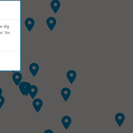
ve dig
r’ for