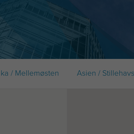
ika / Mellemøsten
Asien / Stilleha