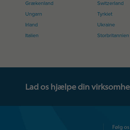
Grækenland
Switzerland
Ungarn
Tyrkiet
Irland
Ukraine
Italien
Storbritannien
Lad os hjælpe din virksomhed.
Følg os