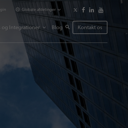
gin
Globale afdelinger
 og Integrationer
Blog
Kontakt os