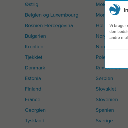
Østrig
Moldova
I
Belgien og Luxembourg
Montenegro
Bosnien-Hercegovina
Holland
Vi bruger 
den bedste
Bulgarien
Norge
andre mul
Kroatien
Nordmakedon
Tjekkiet
Polen
Danmark
Rumænien
Estonia
Serbien
Finland
Slovakiet
France
Slovenien
Georgien
Spanien
Tyskland
Sverige