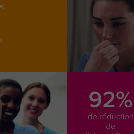
e)
a
92%
de réduction
de