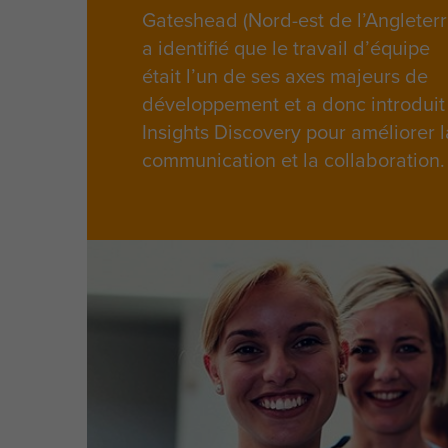
Gateshead (Nord-est de l’Angleterr
a identifié que le travail d’équipe
était l’un de ses axes majeurs de
développement et a donc introduit
Insights Discovery pour améliorer l
communication et la collaboration.