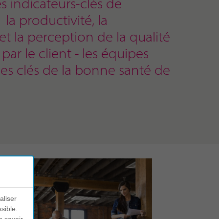
s indicateurs-clés de
- la productivité, la
 et la perception de la qualité
par le client - les équipes
les clés de la bonne santé de
aliser
sible.