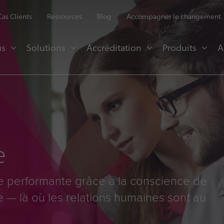
Cas Clients
Ressources
Blog
Accompagner le changement
us
Solutions
Accréditation
Produits
A
e
 performante grâce à la conscience de
e — là où les relations humaines sont au