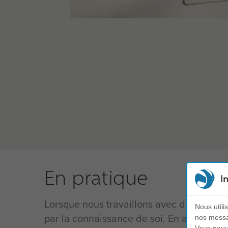
En pratique
I
Lorsque nous travaillons avec des équi
Nous utili
par la connaissance de soi. En aidant 
nos messag