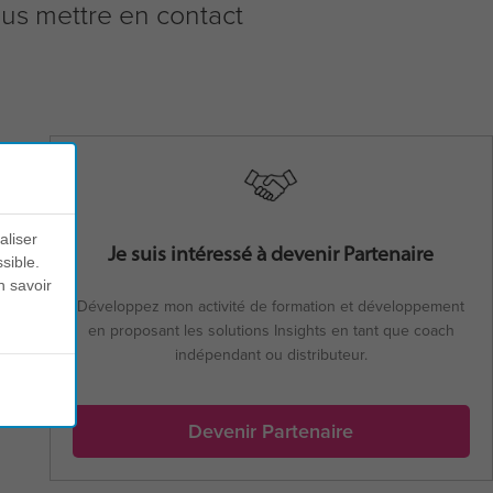
ous mettre en contact
aliser
Je suis intéressé à devenir Partenaire
sible.
n savoir
Développez mon activité de formation et développement
en proposant les solutions Insights en tant que coach
indépendant ou distributeur.
Devenir Partenaire