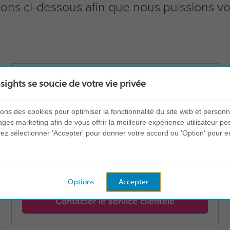
ions ci-dessous afin que nous puissions v
nsights se soucie de votre vie privée
sons des cookies pour optimiser la fonctionnalité du site web et personn
Besoin d’aide ? Contactez notre service
es marketing afin de vous offrir la meilleure expérience utilisateur pos
z sélectionner 'Accepter' pour donner votre accord ou 'Option' pour e
clientèle
Pour les clients existants ; discuter d'une commande ou
demander une copie d'un profil
Options
Accepter
Contacter le service clientèle