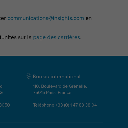
ter
communications@insights.com
en
tunités sur la
page des carrières
.
Bureau international
ad
110, Boulevard de Grenelle,
EG
75015 Paris, France
08050
Téléphone +33 (0) 1 47 83 38 04