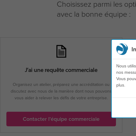
Choisissez parmi les opt
avec la bonne équipe :
I
Nous utili
J’ai une requête commerciale
nos messag
Vous pouve
Organisez un atelier, préparez une accréditation ou
plus.
discutez avec nous de la manière dont nous pouvons
vous aider à relever les défis de votre entreprise.
Contacter l’équipe commerciale