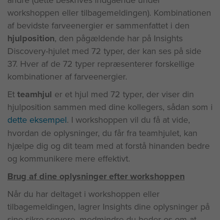
andre (dette beskrives indgående under
workshoppen eller tilbagemeldingen). Kombinationen
af bevidste farveenergier er sammenfattet i den
hjulposition
, den pågældende har på Insights
Discovery-hjulet med 72 typer, der kan ses på side
37. Hver af de 72 typer repræsenterer forskellige
kombinationer af farveenergier.
Et
teamhjul
er et hjul med 72 typer, der viser din
hjulposition sammen med dine kollegers, sådan som i
dette eksempel
. I workshoppen vil du få at vide,
hvordan de oplysninger, du får fra teamhjulet, kan
hjælpe dig og dit team med at forstå hinanden bedre
og kommunikere mere effektivt.
Brug af dine oplysninger efter workshoppen
Når du har deltaget i workshoppen eller
tilbagemeldingen, lagrer Insights dine oplysninger på
sine sikre servere, medmindre du beder os om at