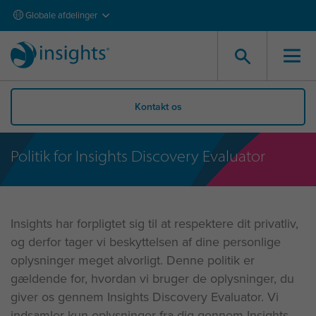
Globale afdelinger
Kontakt os
Politik for Insights Discovery Evaluator
Insights har forpligtet sig til at respektere dit privatliv,
og derfor tager vi beskyttelsen af dine personlige
oplysninger meget alvorligt. Denne politik er
gældende for, hvordan vi bruger de oplysninger, du
giver os gennem Insights Discovery Evaluator. Vi
indsamler kun oplysninger fra dig gennem Insights