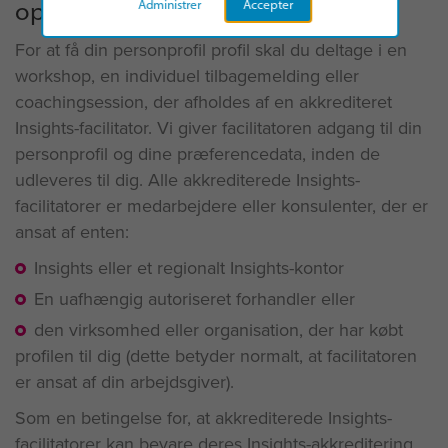
oplysninger
Administrer
Accepter
For at få din personprofil profil skal du deltage i en
workshop, en individuel tilbagemelding eller
coachingsession, der afholdes af en akkrediteret
Insights-facilitator. Vi giver facilitatoren adgang til din
personprofil og dine præferencedata, inden de
udleveres til dig. Alle akkrediterede Insights-
facilitatorer er medarbejdere eller konsulenter, der er
ansat af enten:
Insights eller et regionalt Insights-kontor
En uafhængig autoriseret forhandler eller
den virksomhed eller organisation, der har købt
profilen til dig (dette betyder normalt, at facilitatoren
er ansat af din arbejdsgiver).
Som en betingelse for, at akkrediterede Insights-
facilitatorer kan bevare deres Insights-akkreditering,