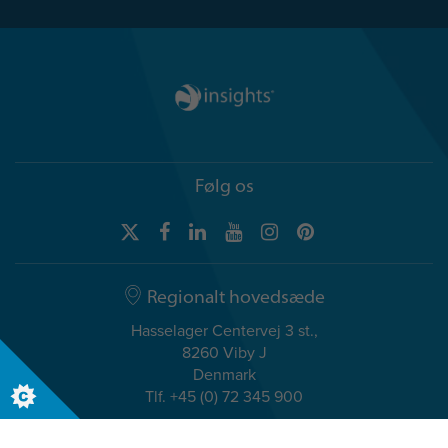
Følg os
Regionalt hovedsæde
Hasselager Centervej 3 st.,
8260 Viby J
Denmark
Tlf. +45 (0) 72 345 900
Globalt hovedsæde