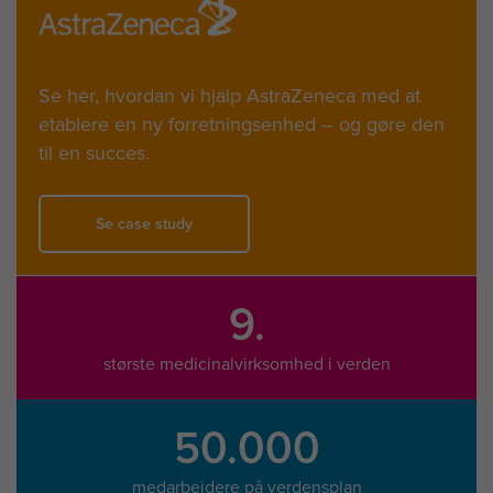
Se her, hvordan vi hjalp AstraZeneca med at
etablere en ny forretningsenhed – og gøre den
til en succes.
Se case study
9.
største medicinalvirksomhed i verden
50.000
medarbejdere på verdensplan