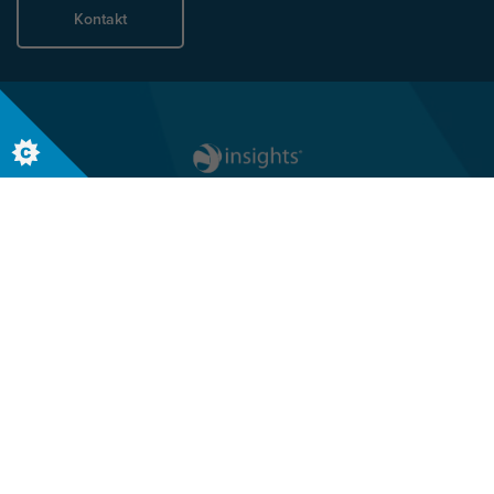
Kontakt
Folgen Sie uns
Globaler Hauptsitz
Terra Nova, 3 Explorer Road
Dundee, Scotland, DD2 1EG
Telefon +44 (0)1382 908050