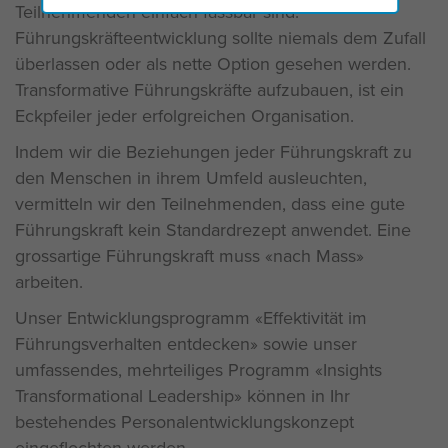
Teilnehmenden einfach fassbar sind.
Führungskräfteentwicklung sollte niemals dem Zufall
überlassen oder als nette Option gesehen werden.
Transformative Führungskräfte aufzubauen, ist ein
Eckpfeiler jeder erfolgreichen Organisation.
Indem wir die Beziehungen jeder Führungskraft zu
den Menschen in ihrem Umfeld ausleuchten,
vermitteln wir den Teilnehmenden, dass eine gute
Führungskraft kein Standardrezept anwendet. Eine
grossartige Führungskraft muss «nach Mass»
arbeiten.
Unser Entwicklungsprogramm «Effektivität im
Führungsverhalten entdecken» sowie unser
umfassendes, mehrteiliges Programm «Insights
Transformational Leadership» können in Ihr
bestehendes Personalentwicklungskonzept
eingeflochten werden.