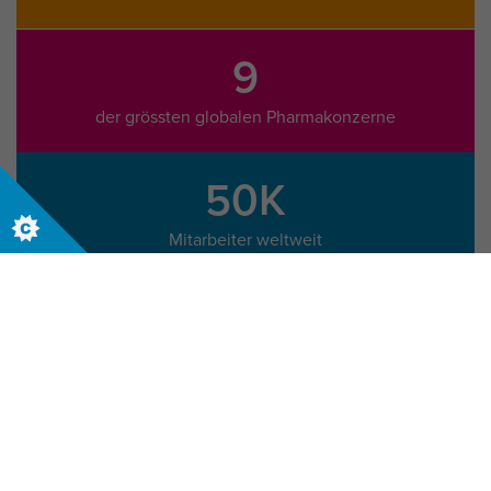
9
der grössten globalen Pharmakonzerne
50K
Mitarbeiter weltweit
Melden Sie sich noch heute, um diese Reise
zu beginnen.
Kontakt