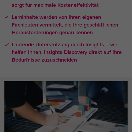
sorgt für maximale Kosteneffektivität
Lerninhalte werden von Ihren eigenen
Fachleuten vermittelt, die Ihre geschäftlichen
Herausforderungen genau kennen
Laufende Unterstützung durch Insights – wir
helfen Ihnen, Insights Discovery direkt auf Ihre
Bedürfnisse zuzuschneiden