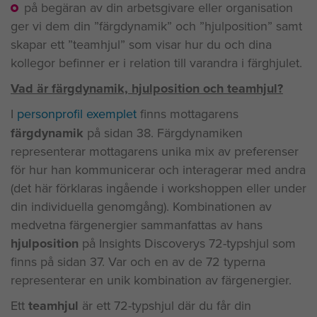
på begäran av din arbetsgivare eller organisation
ger vi dem din ”färgdynamik” och ”hjulposition” samt
skapar ett ”teamhjul” som visar hur du och dina
kollegor befinner er i relation till varandra i färghjulet.
Vad är färgdynamik, hjulposition och teamhjul?
I
personprofil exemplet
finns mottagarens
färgdynamik
på sidan 38. Färgdynamiken
representerar mottagarens unika mix av preferenser
för hur han kommunicerar och interagerar med andra
(det här förklaras ingående i workshoppen eller under
din individuella genomgång). Kombinationen av
medvetna färgenergier sammanfattas av hans
hjulposition
på Insights Discoverys 72-typshjul som
finns på sidan 37. Var och en av de 72 typerna
representerar en unik kombination av färgenergier.
Ett
teamhjul
är ett 72-typshjul där du får din