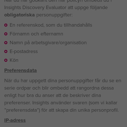
När du har godkänt den här policyn ombeds du i
Insights Discovery Evaluator att uppge följande
obligatoriska
personuppgifter:
En referenskod, som du tillhandahålls
Förnamn och efternamn
Namn på arbetsgivare/organisation
E-postadress
Kön
Preferensdata
När du har uppgett dina personuppgifter får du se en
serie ordpar och blir ombedd att rangordna dessa
enligt hur bra du anser att de beskriver dina
preferenser. Insights använder svaren (som vi kallar
”preferensdata”) för att skapa din unika personprofil.
IP-adress