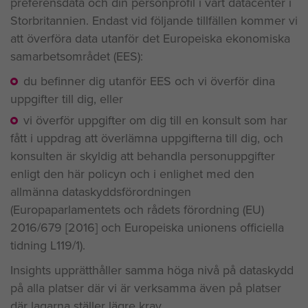
preferensdata och din personprofil i vårt datacenter i
Storbritannien. Endast vid följande tillfällen kommer vi
att överföra data utanför det Europeiska ekonomiska
samarbetsområdet (EES):
du befinner dig utanför EES och vi överför dina
uppgifter till dig, eller
vi överför uppgifter om dig till en konsult som har
fått i uppdrag att överlämna uppgifterna till dig, och
konsulten är skyldig att behandla personuppgifter
enligt den här policyn och i enlighet med den
allmänna dataskyddsförordningen
(Europaparlamentets och rådets förordning (EU)
2016/679 [2016] och Europeiska unionens officiella
tidning L119/1).
Insights upprätthåller samma höga nivå på dataskydd
på alla platser där vi är verksamma även på platser
där lagarna ställer lägre krav.