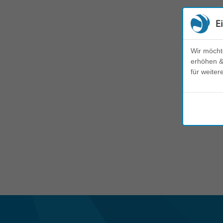
E
Wir möcht
erhöhen & 
für weiter