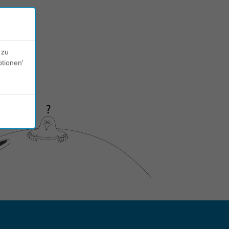
 zu
ptionen'