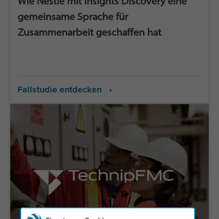
Wie Nestlé mit Insights Discovery eine
gemeinsame Sprache für
Zusammenarbeit geschaffen hat
Fallstudie entdecken ›