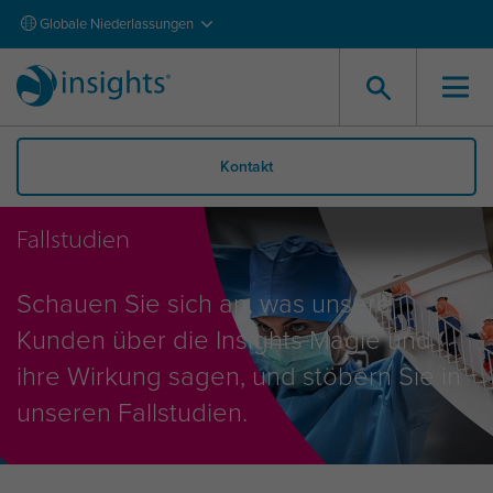
Globale Niederlassungen
Kontakt
Fallstudien
Schauen Sie sich an, was unsere
Kunden über die Insights Magie und
ihre Wirkung sagen, und stöbern Sie in
unseren Fallstudien.