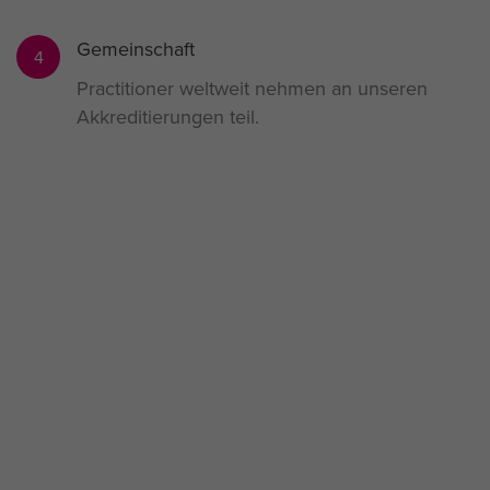
Gemeinschaft
4
Practitioner weltweit nehmen an unseren
Akkreditierungen teil.
Wir sind Gewinner – halten Sie
sich an uns
Wenn Sie aufs Ganze gehen und Ihre Mitarbeitenden
auf eine anspruchsvolle Entwicklungsreise führen,
möchten Sie natürlich sicher sein, dass Sie mit dem
besten Anbieter am Markt zusammenarbeiten. Wir
haben inzwischen haufenweise Auszeichnungen
gewonnen, die uns bestätigen, dass wir auf dem
richtigen Weg sind – und das ist erst der Anfang.