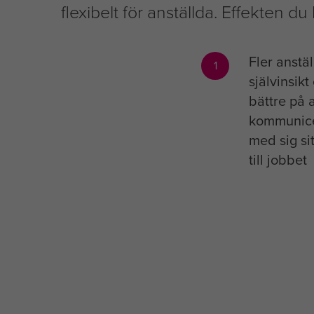
flexibelt för anställda. Effekten du
Fler anstä
1
självinsikt
bättre på a
kommunice
med sig sit
till jobbet
Insights