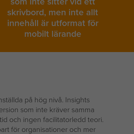
som inte sitter vid ett
skrivbord, men inte allt
innehåll är utformat för
mobilt lärande
tällda på hög nivå. Insights
t-version som inte kräver samma
id och ingen facilitatorledd teori.
bart för organisationer och mer