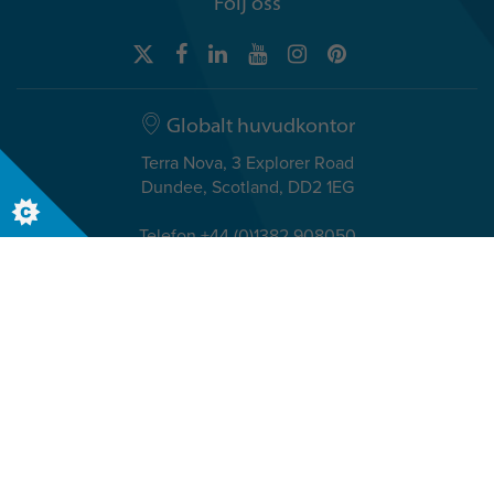
Följ oss
Globalt huvudkontor
Terra Nova, 3 Explorer Road
Dundee, Scotland, DD2 1EG
Telefon +44 (0)1382 908050
Nordiska kontor
Hasselager Centervej 3 st.,
8260 Viby J
Denmark
Telefon. +45 (0) 72 345 900
© The Insights Group Limited, 2026. Alla rättigheter reserverade.