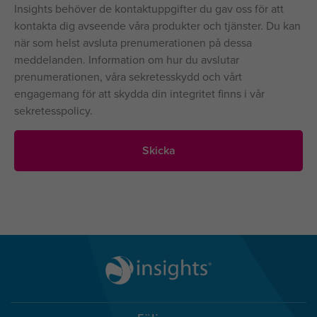
Insights behöver de kontaktuppgifter du gav oss för att
kontakta dig avseende våra produkter och tjänster. Du kan
när som helst avsluta prenumerationen på dessa
meddelanden. Information om hur du avslutar
prenumerationen, våra sekretesskydd och vårt
engagemang för att skydda din integritet finns i vår
sekretesspolicy.