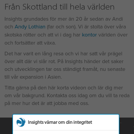
Från Skottland till hela världen
Insights grundades för mer än 20 år sedan av Andi
och
Andy Lothian
(far och son). Vi är stolta över våra
skotska rötter och att vi i dag har
kontor
världen över
och fortsätter att växa.
Det har varit en lång resa och vi har satt vår prägel
över allt där vi slår rot. På Insights händer det saker
och utvecklingen tar oss ständigt framåt, nu senaste
till vår expansion i Asien.
Titta gärna på den här korta videon och lär dig mer
om vår bakgrund. Kontakta oss idag om du vill ta reda
på mer hur det är att jobba med oss.
Insights värnar om din integritet