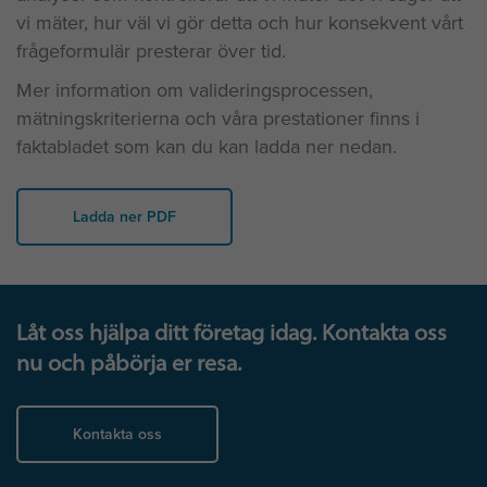
vi mäter, hur väl vi gör detta och hur konsekvent vårt
frågeformulär presterar över tid.
Mer information om valideringsprocessen,
mätningskriterierna och våra prestationer finns i
faktabladet som kan du kan ladda ner nedan.
Ladda ner PDF
Låt oss hjälpa ditt företag idag. Kontakta oss
nu och påbörja er resa.
Kontakta oss