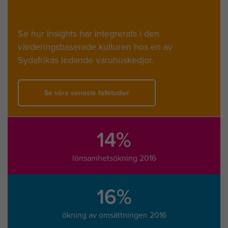
Se hur Insights har integrerats i den
värderingsbaserade kulturen hos en av
Sydafrikas ledande varuhuskedjor.
Se våra senaste fallstudier
14%
lönsamhetsökning 2016
16%
ökning av omsättningen 2016