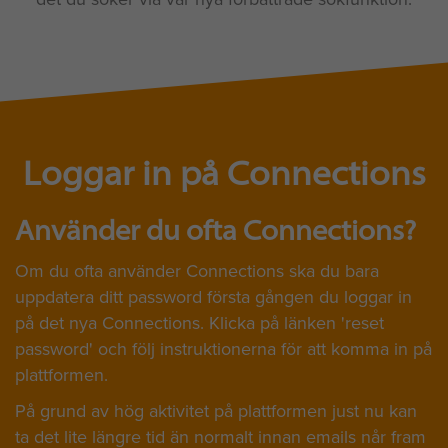
Loggar in på Connections
Använder du ofta Connections?
Om du ofta använder Connections ska du bara
uppdatera ditt password första gången du loggar in
på det nya Connections. Klicka på länken 'reset
password' och följ instruktionerna för att komma in på
plattformen.
På grund av hög aktivitet på plattformen just nu kan
ta det lite längre tid än normalt innan emails når fram