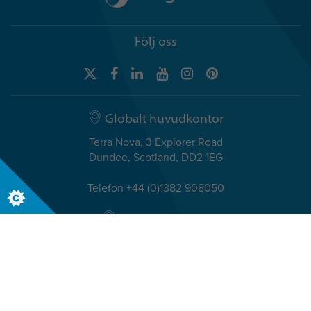
Följ oss
Globalt huvudkontor
Terra Nova, 3 Explorer Road
Dundee, Scotland, DD2 1EG
Telefon +44 (0)1382 908050
Nordiska kontor
Hasselager Centervej 3 st.,
8260 Viby J
Denmark
Telefon. +45 (0) 72 345 900