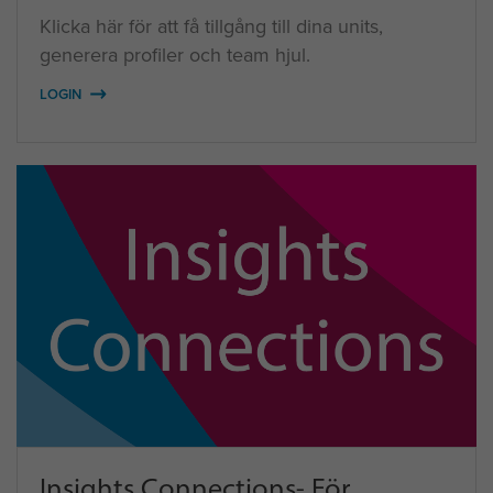
Klicka här för att få tillgång till dina units,
generera profiler och team hjul.
LOGIN
Insights Connections- För