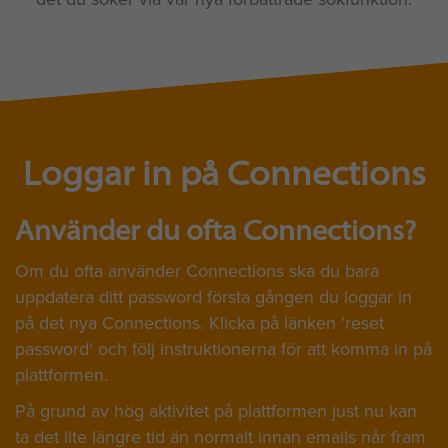
Loggar in på Connections
Använder du ofta Connections?
Om du ofta använder Connections ska du bara
uppdatera ditt password första gången du loggar in
på det nya Connections. Klicka på länken 'reset
password' och följ instruktionerna för att komma in på
plattformen.
På grund av hög aktivitet på plattformen just nu kan
ta det lite längre tid än normalt innan emails når fram