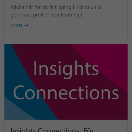
Klicka här för att få tillgång till dina units,
generera profiler och team hjul.
LOGIN
Insights Connections- För