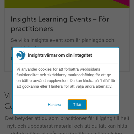
Insights Learning Events – För
practitioners
Se vilka Insights event som är planlagda och
anmäl dig här:
Insights värnar om din integritet
SE EVENTS
Vi använder cookies för att förbättra webbsidans
funktionalitet och skräddarsy marknadsföring för att ge
en bättre användarupplevelse. Du kan klicka på 'Tillåt' för
att godkänna eller 'Hantera' för att välja andra alternativ.
Vi har uppdaterat plattformen
Connections
Hantera
Tillåt
Det betyder att du som practitioner får tillgång till helt
nytt och uppdaterat material och att du lätt kan hitta
det du söker via vår nya förbättrade sökfunktion.