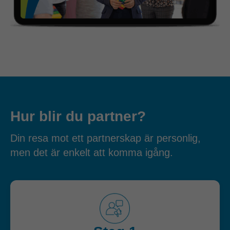
Hur blir du partner?
Din resa mot ett partnerskap är personlig,
men det är enkelt att komma igång.