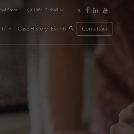
bal Store
Uffici Globali
ti
Case History
Eventi
Contattaci