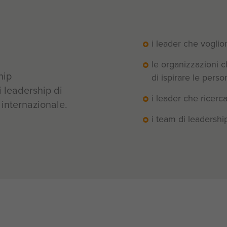
i leader che vogli
le organizzazioni c
hip
di ispirare le pers
 leadership di
i leader che ricerc
 internazionale.
i team di leadershi