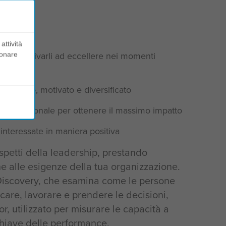
attività
atori e motivarli ad eccellere nei momenti
ionare
centrato, motivato e diversificato
 stile personale per ottenere il massimo impatto
 interessate in maniera positiva
 aspetti della leadership, prestando
ne alle esigenze della tua organizzazione.
 Discovery, che esamina come le persone
are, lavorare e prendere le decisioni,
r, utilizzato per misurare le capacità a
 chiave delle performance.