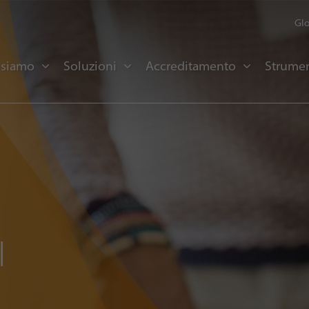
Glo
 siamo
Soluzioni
Accreditamento
Strumen
l