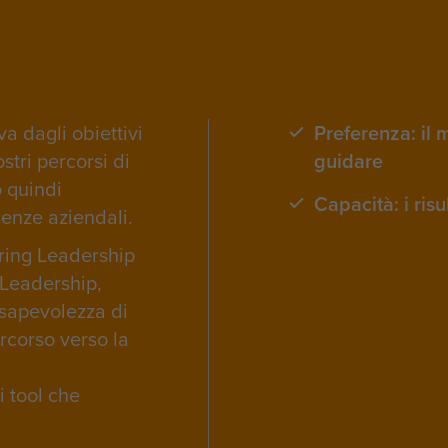
va dagli obiettivi
Preferenza: il 
stri percorsi di
guidare
 quindi
Capacità: i ris
genze aziendali.
ering Leadership
 Leadership,
nsapevolezza di
rcorso verso la
i tool che