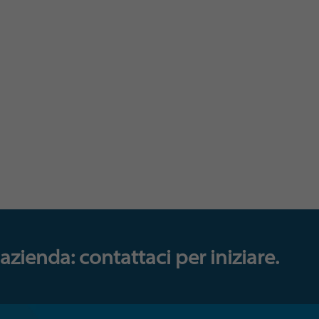
e risultati, promuovere
 e facilitare lo sviluppo
azione ne trae beneficio.
erformance, potrai
 successo in tutta la tua
azienda: contattaci per iniziare.