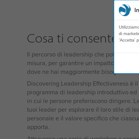
I
Utilizziam
Cosa ti consente di f
di marketi
'Accetta' p
Il percorso di leadership che potrai segui
misura, per garantire un impatto significa
dove ne hai maggiormente bisogno.
Discovering Leadership Effectiveness è il
programma di leadership introduttivo ed
in cui le persone preferiscono dirigere. 
tuoi leader per esplorare il loro stile di l
personale e il valore specifico che ciascu
apporta.
Attraverso una serie di workshop e sessi