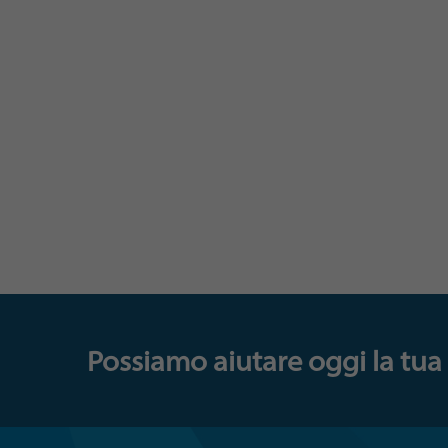
Quando i leader sono in grado di ottener
un'atmosfera di lavoro di team e di fiducia
degli altri membri, la tua intera organizz
Motivando i tuoi leader a migliorare le p
gettare le fondamenta per la stabilità e il
azienda per molti anni a venire.
Possiamo aiutare oggi la tua 