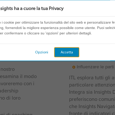
nsights ha a cuore la tua Privacy
o i cookie per ottimizzare la funzionalità del sito web e personalizzare le 
are?
Ispirare i collabor
ng, fornendoti la migliore esperienza possibile come utente. Puoi selez
er confermare o cliccare su 'opzioni' per ulteriori dettagli.
difficili
re sarà creato su
Creare un team con
tivo proprio
Opzioni
Accetta
Adattare il proprio
Influenzare le parti
 nostro
 esamina il modo
ITL esplora tutti gli
Lavoreremo con i
particolare attenzio
eadership
Integra sia Insights
no di loro
preferiscono comunic
che Insights Navigato
fronte di indicatori
oni di coaching