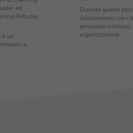
leader ad
Durante questo perco
ership Fattuale,
collaboriamo con i l
personale continuo, a
organizzazione.
) è un
completo a