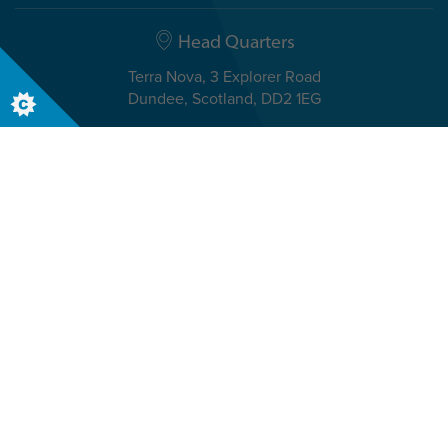
Head Quarters
Terra Nova, 3 Explorer Road
Dundee, Scotland, DD2 1EG
Telefono: +44 (0)1382 908050
Uffici di area Italia & Malta
Zugerstrasse 70
CH-6340 Baar, Svizzera
Telefono: +41 41 768 11 44
Email: italy@insights.com
© The Insights Group Limited, 2026. All rights reserved.
Accessibilità
Politica di evaluator