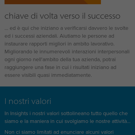
chiave di volta verso il successo
... ed è qui che iniziano a verificarsi davvero le svolte
ed i successi aziendali. Aiutiamo le persone ad
instaurare rapporti migliori in ambito lavorativo.
Migliorando le innumerevoli interazioni interpersonali
ogni giorno nell'ambito della tua azienda, potrai
raggiungere una fase in cui i risultati iniziano ad
essere visibili quasi immediatamente.
I nostri valori
In Insights i nostri valori sottolineano tutto quello che
siamo e la maniera in cui svolgiamo le nostre attività...
Non ci siamo limitati ad enunciare alcuni valori