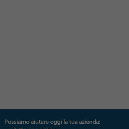
abbiamo finito di collezionarne. Siamo sicuramente
sulla strada giusta.
Ti aspettiamo.
Possiamo aiutare oggi la tua azienda: