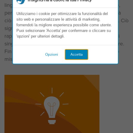
linguaggio colorato, estremamente comprensibile,
permette alle persone di implementare con facilità
Utilizziamo i cookie per ottimizzare la funzionalità del
ciò che hanno appreso nel loro lavoro quotidiano. Ciò
sito web e personalizzare le attività di marketing,
fornendoti la migliore esperienza possibile come utente.
significa che l'apprendimento può essere
Puoi selezionare 'Accetta' per confermare o cliccare su
rapidamente utilizzato per le sfide effettive che il i
'opzioni' per ulteriori dettagli.
singoli individui, i team e i leader devono affrontare.
Fin dal primo giorno, potrai riscontrare un impatto
Opzioni
Accetta
misurabile ...