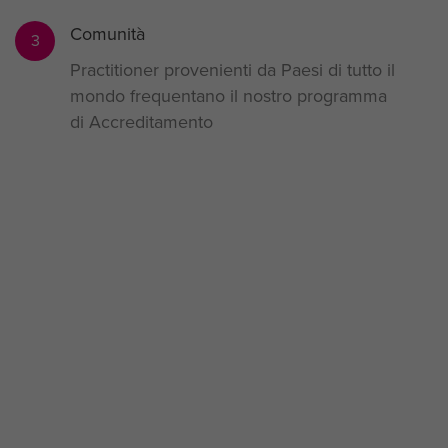
Comunità
3
Practitioner provenienti da Paesi di tutto il
mondo frequentano il nostro programma
di Accreditamento
Stiamo vincendo la nostra sfida:
unisciti a noi
Se intendi impegnarti al massimo e iniziare un serio
percorso di sviluppo per i tuoi collaboratori,
scegliendoci avrai la possibilità di sperimentarti
concretamente con noi e conoscere ed
implementare le nostre Best Practice. Per questo
abbiamo ricevuto numerosi e prestigiosi premi e non