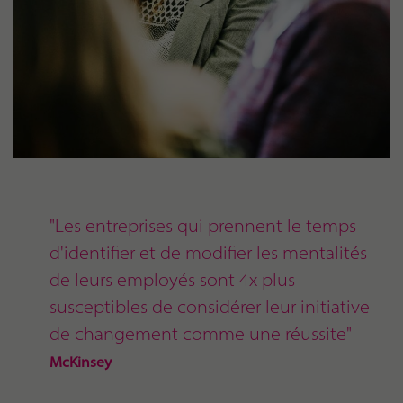
"Les entreprises qui prennent le temps
d'identifier et de modifier les mentalités
de leurs employés sont 4x plus
susceptibles de considérer leur initiative
de changement comme une réussite"
McKinsey