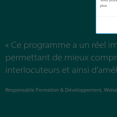
Vous pouve
plus.
« Ce programme a un réel im
permettant de mieux compren
interlocuteurs et ainsi d’amé
Responsable Formation & Développement, Wolse