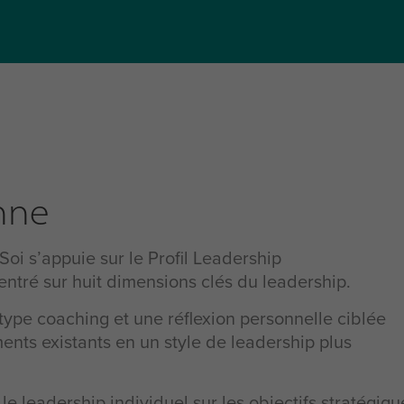
nne
S
oi
s’appuie sur le
P
rofil
L
eadership
entré sur huit dimensions clés du leadership.
ype coaching et une réflexion personnelle ciblée
nts existants en un style de leadership plus
e leadership individuel sur les objectifs stratégiqu