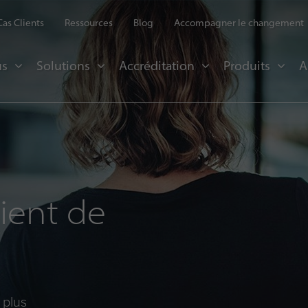
Cas Clients
Ressources
Blog
Accompagner le changement
us
Solutions
Accréditation
Produits
A
ient de
 plus