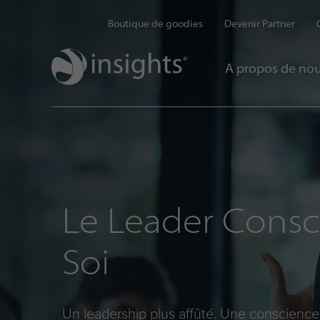
Boutique de goodies
Devenir Partner
A propos de no
Le Leader Consc
Soi
Un leadership plus affûté. Une conscience