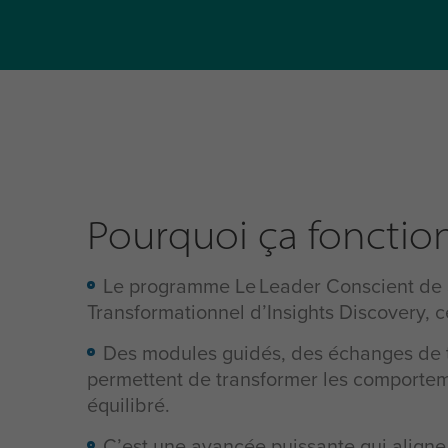
Pourquoi ça fonctio
Le programme
L
e
Leader
C
onscient
de
T
ransformationnel d’Insights Discovery, c
Des modules guidés, des échanges de t
permettent de transformer les comporteme
équilibré.
C’est une avancée puissante qui aligne l