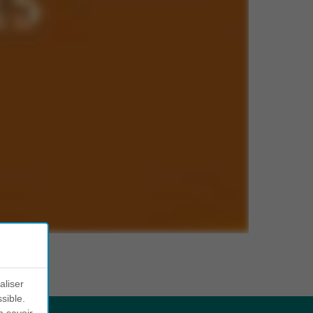
aliser
sible.