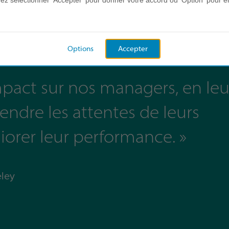
z sélectionner 'Accepter' pour donner votre accord ou 'Option' pour e
Options
Accepter
pact sur nos managers, en leu
dre les attentes de leurs
liorer leur performance. »
ley