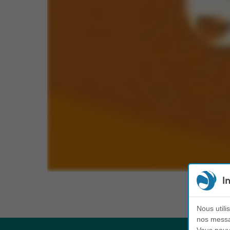
I
Nous utili
nos messag